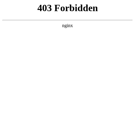
瓜
黑料吃瓜
首页
电视剧
电影
综艺
排行
搜索
DAILY UPDATED
情绪主宰：我靠反
转人生封神
现代都市 · 2026 · 更新全集，在 黑料吃瓜
发现更多热播内容。