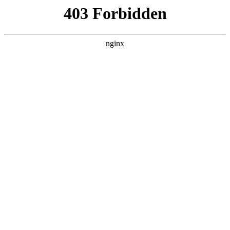
瓜
黑料吃瓜
首页
电视剧
电影
综艺
排行
搜索
DAILY UPDATED
米良与麦青
国产剧 · 2026 · 更新第17集，在 黑料吃瓜
发现更多热播内容。
开始浏览
查看排行