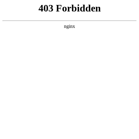
瓜
黑料吃瓜
首页
电视剧
电影
综艺
排行
搜索
DAILY UPDATED
我的双手能治百病
现代都市 · 2026 · 更新全集，在 黑料吃瓜
发现更多热播内容。
开始浏览
查看排行