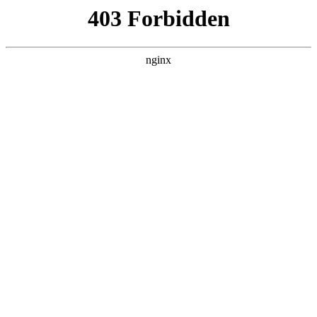
瓜
黑料吃瓜
首页
电视剧
电影
综艺
排行
搜索
DAILY UPDATED
情绪主宰：我靠反
转人生封神
现代都市 · 2026 · 更新全集，在 黑料吃瓜
发现更多热播内容。