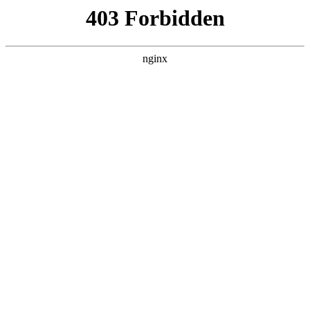
瓜
黑料吃瓜
首页
电视剧
电影
综艺
排行
搜索
DAILY UPDATED
情绪主宰：我靠反
转人生封神
现代都市 · 2026 · 更新全集，在 黑料吃瓜
发现更多热播内容。