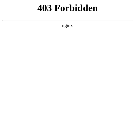
瓜
黑料吃瓜
首页
电视剧
电影
综艺
排行
搜索
DAILY UPDATED
我的双手能治百病
现代都市 · 2026 · 更新全集，在 黑料吃瓜
发现更多热播内容。
开始浏览
查看排行