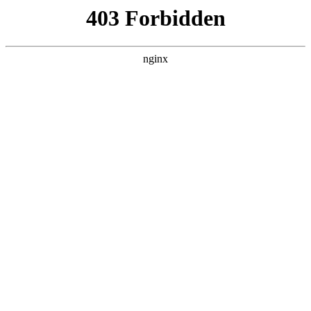
瓜
黑料吃瓜
首页
电视剧
电影
综艺
排行
搜索
DAILY UPDATED
空降上司竟是我前
夫
反转爽剧 · 2026 · 更新全集，在 黑料吃瓜
发现更多热播内容。