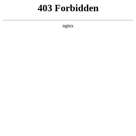
瓜
黑料吃瓜
首页
电视剧
电影
综艺
排行
搜索
DAILY UPDATED
歌手2026
大陆综艺 · 2026 · 更新20260807，在 黑料
吃瓜 发现更多热播内容。
开始浏览
查看排行