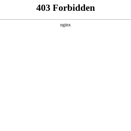
百病
集，在 黑料吃瓜 发现更多热播内容。