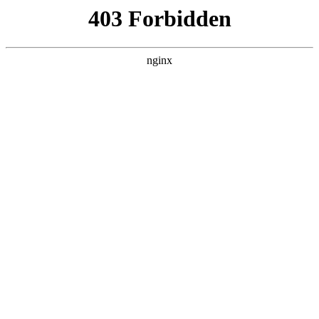
瓜
黑料吃瓜
首页
电视剧
电影
综艺
排行
搜索
DAILY UPDATED
歌手2026
大陆综艺 · 2026 · 更新20260807，在 黑料
吃瓜 发现更多热播内容。
开始浏览
查看排行