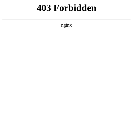
瓜
黑料吃瓜
首页
电视剧
电影
综艺
排行
搜索
DAILY UPDATED
歌手2026
大陆综艺 · 2026 · 更新20260807，在 黑料
吃瓜 发现更多热播内容。
开始浏览
查看排行