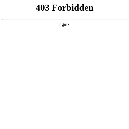
瓜
黑料吃瓜
首页
电视剧
电影
综艺
排行
搜索
DAILY UPDATED
米良与麦青
国产剧 · 2026 · 更新第17集，在 黑料吃瓜
发现更多热播内容。
开始浏览
查看排行