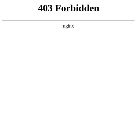
瓜
黑料吃瓜
首页
电视剧
电影
综艺
排行
搜索
DAILY UPDATED
情绪主宰：我靠反
转人生封神
现代都市 · 2026 · 更新全集，在 黑料吃瓜
发现更多热播内容。