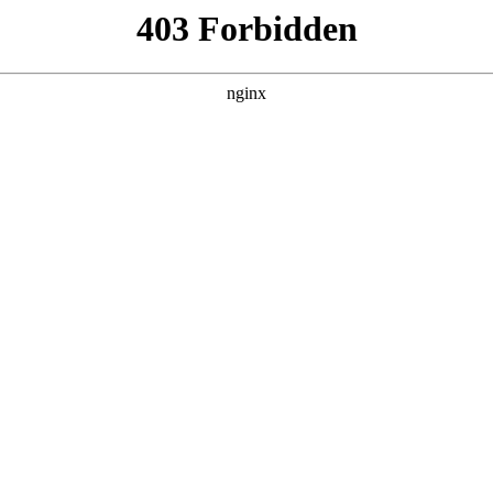
百病
集，在 黑料吃瓜 发现更多热播内容。