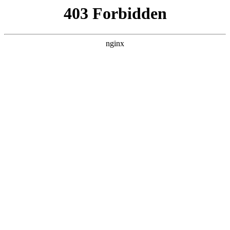
瓜
黑料吃瓜
首页
电视剧
电影
综艺
排行
搜索
DAILY UPDATED
情绪主宰：我靠反
转人生封神
现代都市 · 2026 · 更新全集，在 黑料吃瓜
发现更多热播内容。