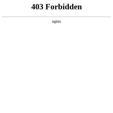
瓜
黑料吃瓜
首页
电视剧
电影
综艺
排行
搜索
DAILY UPDATED
情绪主宰：我靠反
转人生封神
现代都市 · 2026 · 更新全集，在 黑料吃瓜
发现更多热播内容。