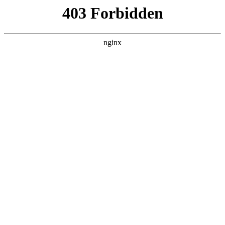
瓜
黑料吃瓜
首页
电视剧
电影
综艺
排行
搜索
DAILY UPDATED
情绪主宰：我靠反
转人生封神
现代都市 · 2026 · 更新全集，在 黑料吃瓜
发现更多热播内容。