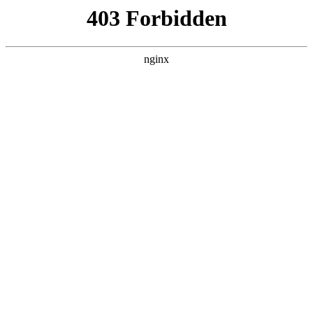
瓜
黑料吃瓜
首页
电视剧
电影
综艺
排行
搜索
DAILY UPDATED
米良与麦青
国产剧 · 2026 · 更新第17集，在 黑料吃瓜
发现更多热播内容。
开始浏览
查看排行