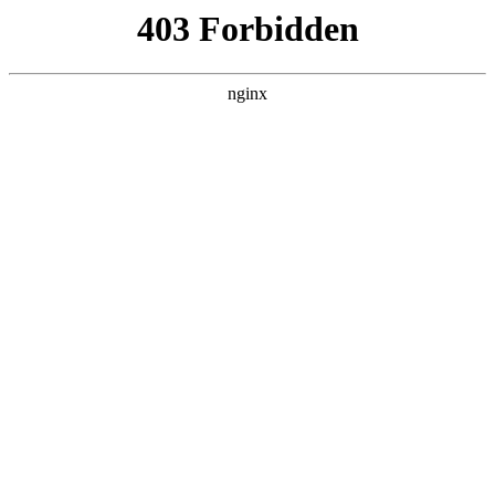
瓜
黑料吃瓜
首页
电视剧
电影
综艺
排行
搜索
DAILY UPDATED
歌手2026
大陆综艺 · 2026 · 更新20260807，在 黑料
吃瓜 发现更多热播内容。
开始浏览
查看排行