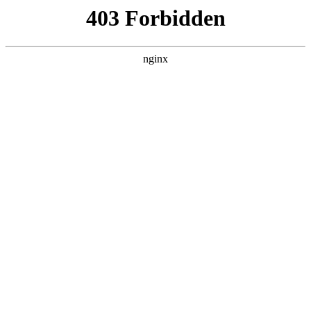
瓜
黑料吃瓜
首页
电视剧
电影
综艺
排行
搜索
DAILY UPDATED
我的双手能治百病
现代都市 · 2026 · 更新全集，在 黑料吃瓜
发现更多热播内容。
开始浏览
查看排行