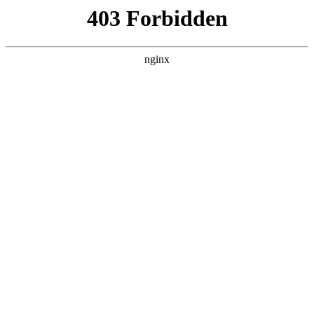
瓜
黑料吃瓜
首页
电视剧
电影
综艺
排行
搜索
DAILY UPDATED
情绪主宰：我靠反
转人生封神
现代都市 · 2026 · 更新全集，在 黑料吃瓜
发现更多热播内容。