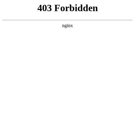
瓜
黑料吃瓜
首页
电视剧
电影
综艺
排行
搜索
DAILY UPDATED
我的双手能治百病
现代都市 · 2026 · 更新全集，在 黑料吃瓜
发现更多热播内容。
开始浏览
查看排行