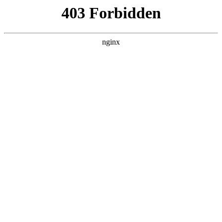
瓜
黑料吃瓜
首页
电视剧
电影
综艺
排行
搜索
DAILY UPDATED
歌手2026
大陆综艺 · 2026 · 更新20260807，在 黑料
吃瓜 发现更多热播内容。
开始浏览
查看排行