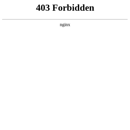
瓜
黑料吃瓜
首页
电视剧
电影
综艺
排行
搜索
DAILY UPDATED
空降上司竟是我前
夫
反转爽剧 · 2026 · 更新全集，在 黑料吃瓜
发现更多热播内容。