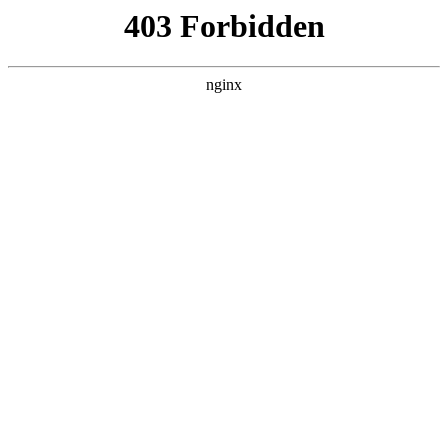
瓜
黑料吃瓜
首页
电视剧
电影
综艺
排行
搜索
DAILY UPDATED
我的双手能治百病
现代都市 · 2026 · 更新全集，在 黑料吃瓜
发现更多热播内容。
开始浏览
查看排行