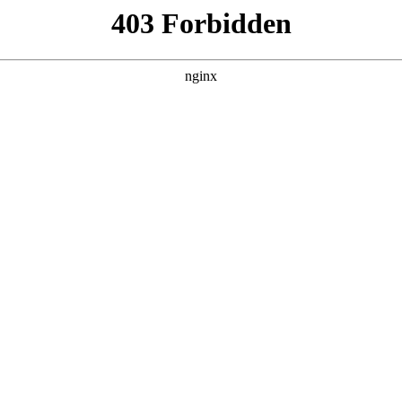
百病
集，在 黑料吃瓜 发现更多热播内容。