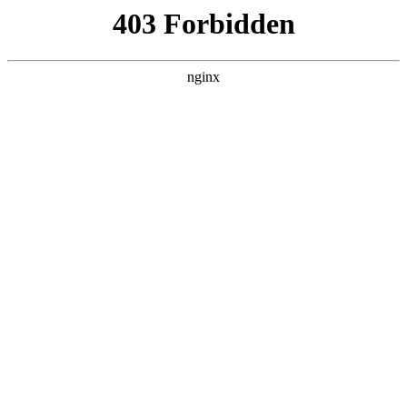
瓜
黑料吃瓜
首页
电视剧
电影
综艺
排行
搜索
DAILY UPDATED
我的双手能治百病
现代都市 · 2026 · 更新全集，在 黑料吃瓜
发现更多热播内容。
开始浏览
查看排行