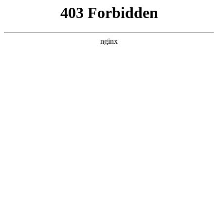
瓜
黑料吃瓜
首页
电视剧
电影
综艺
排行
搜索
DAILY UPDATED
米良与麦青
国产剧 · 2026 · 更新第17集，在 黑料吃瓜
发现更多热播内容。
开始浏览
查看排行