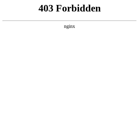
瓜
黑料吃瓜
首页
电视剧
电影
综艺
排行
搜索
DAILY UPDATED
情绪主宰：我靠反
转人生封神
现代都市 · 2026 · 更新全集，在 黑料吃瓜
发现更多热播内容。