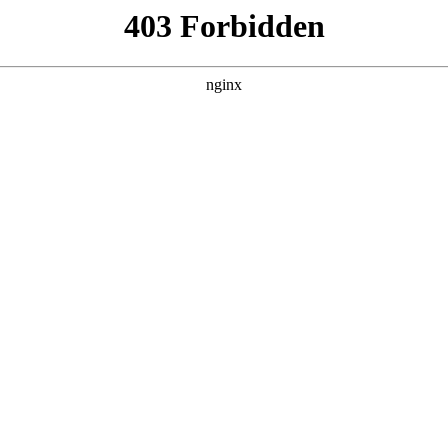
靠反转人生封神
集，在 黑料吃瓜 发现更多热播内容。