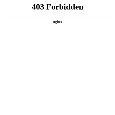
瓜
黑料吃瓜
首页
电视剧
电影
综艺
排行
搜索
DAILY UPDATED
米良与麦青
国产剧 · 2026 · 更新第17集，在 黑料吃瓜
发现更多热播内容。
开始浏览
查看排行