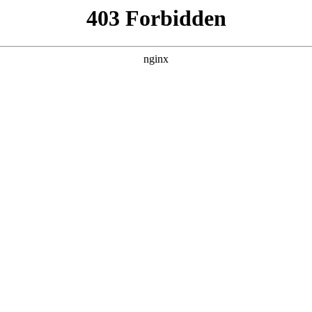
靠反转人生封神
集，在 黑料吃瓜 发现更多热播内容。