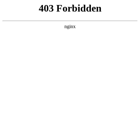
瓜
黑料吃瓜
首页
电视剧
电影
综艺
排行
搜索
DAILY UPDATED
情绪主宰：我靠反
转人生封神
现代都市 · 2026 · 更新全集，在 黑料吃瓜
发现更多热播内容。