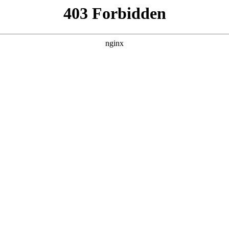
百病
集，在 黑料吃瓜 发现更多热播内容。