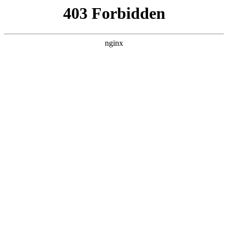
瓜
黑料吃瓜
首页
电视剧
电影
综艺
排行
搜索
DAILY UPDATED
情绪主宰：我靠反
转人生封神
现代都市 · 2026 · 更新全集，在 黑料吃瓜
发现更多热播内容。