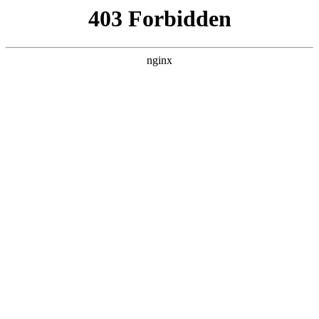
瓜
黑料吃瓜
首页
电视剧
电影
综艺
排行
搜索
DAILY UPDATED
空降上司竟是我前
夫
反转爽剧 · 2026 · 更新全集，在 黑料吃瓜
发现更多热播内容。