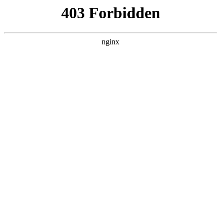
瓜
黑料吃瓜
首页
电视剧
电影
综艺
排行
搜索
DAILY UPDATED
我的双手能治百病
现代都市 · 2026 · 更新全集，在 黑料吃瓜
发现更多热播内容。
开始浏览
查看排行