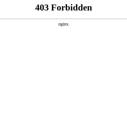
靠反转人生封神
集，在 黑料吃瓜 发现更多热播内容。