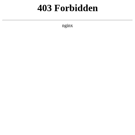
瓜
黑料吃瓜
首页
电视剧
电影
综艺
排行
搜索
DAILY UPDATED
歌手2026
大陆综艺 · 2026 · 更新20260807，在 黑料
吃瓜 发现更多热播内容。
开始浏览
查看排行