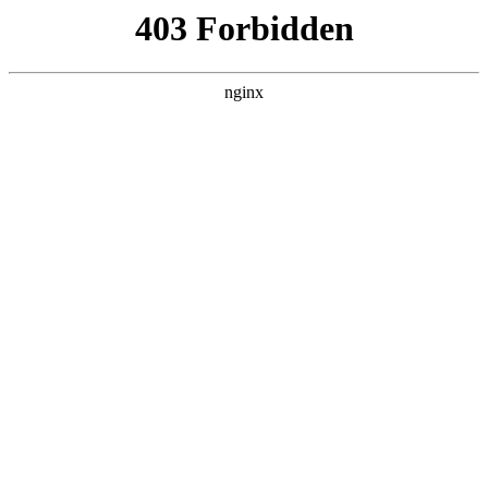
瓜
黑料吃瓜
首页
电视剧
电影
综艺
排行
搜索
DAILY UPDATED
米良与麦青
国产剧 · 2026 · 更新第17集，在 黑料吃瓜
发现更多热播内容。
开始浏览
查看排行