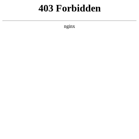
瓜
黑料吃瓜
首页
电视剧
电影
综艺
排行
搜索
DAILY UPDATED
歌手2026
大陆综艺 · 2026 · 更新20260807，在 黑料
吃瓜 发现更多热播内容。
开始浏览
查看排行