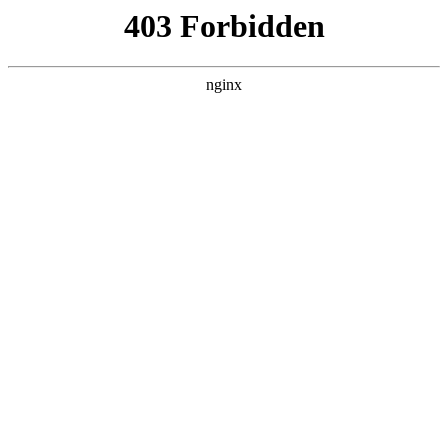
瓜
黑料吃瓜
首页
电视剧
电影
综艺
排行
搜索
DAILY UPDATED
情绪主宰：我靠反
转人生封神
现代都市 · 2026 · 更新全集，在 黑料吃瓜
发现更多热播内容。