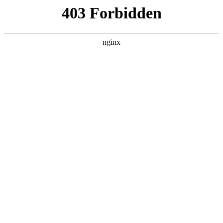
瓜
黑料吃瓜
首页
电视剧
电影
综艺
排行
搜索
DAILY UPDATED
我的双手能治百病
现代都市 · 2026 · 更新全集，在 黑料吃瓜
发现更多热播内容。
开始浏览
查看排行