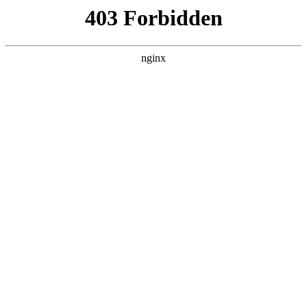
瓜
黑料吃瓜
首页
电视剧
电影
综艺
排行
搜索
DAILY UPDATED
我的双手能治百病
现代都市 · 2026 · 更新全集，在 黑料吃瓜
发现更多热播内容。
开始浏览
查看排行