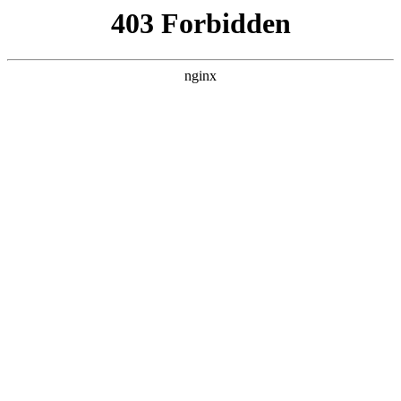
瓜
黑料吃瓜
首页
电视剧
电影
综艺
排行
搜索
DAILY UPDATED
米良与麦青
国产剧 · 2026 · 更新第17集，在 黑料吃瓜
发现更多热播内容。
开始浏览
查看排行