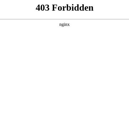
百病
集，在 黑料吃瓜 发现更多热播内容。