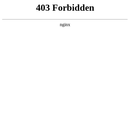
瓜
黑料吃瓜
首页
电视剧
电影
综艺
排行
搜索
DAILY UPDATED
我的双手能治百病
现代都市 · 2026 · 更新全集，在 黑料吃瓜
发现更多热播内容。
开始浏览
查看排行