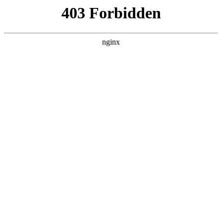
瓜
黑料吃瓜
首页
电视剧
电影
综艺
排行
搜索
DAILY UPDATED
歌手2026
大陆综艺 · 2026 · 更新20260807，在 黑料
吃瓜 发现更多热播内容。
开始浏览
查看排行