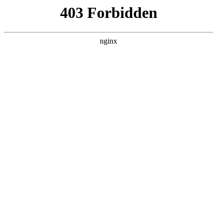
瓜
黑料吃瓜
首页
电视剧
电影
综艺
排行
搜索
DAILY UPDATED
情绪主宰：我靠反
转人生封神
现代都市 · 2026 · 更新全集，在 黑料吃瓜
发现更多热播内容。