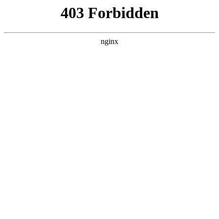
瓜
黑料吃瓜
首页
电视剧
电影
综艺
排行
搜索
DAILY UPDATED
空降上司竟是我前
夫
反转爽剧 · 2026 · 更新全集，在 黑料吃瓜
发现更多热播内容。